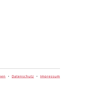
men
•
Datenschutz
•
Impressum
Hiki | Inhaber