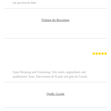
mir gewünscht habe.
Prüfung der Bewertung
Von: Silvia
Vo
05.09.2025
02
Super Beratung und Umsetzung. Sehr nettes, angenehmes und
qualifiziertes Team. Man kommt als Kunde und geht als Freund.
Quelle: Google