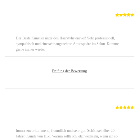
Von: Gabi Stück
Vo
12.08.2022
29
Der Beste Künstler unter den Haarstylistenever! Sehr professionell,
sympathisch und eine sehr angenehme Atmosphäre im Salon. Komme
gerne immer wieder
Prüfung der Bewertung
Von: Anonym
Vo
04.12.2021
17
Immer zuvorkommend, freundlich und sehr gut. Schön seit über 20
Jahren Kunde von Hiki. Warum sollte ich jetzt wechseln, wenn ich so