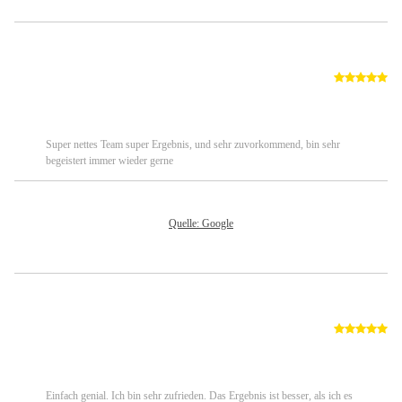
Von: Janine Soltane
Vo
09.05.2023
04
Super nettes Team super Ergebnis, und sehr zuvorkommend, bin sehr
begeistert immer wieder gerne
Quelle: Google
Von: Mareike
Vo
09.02.2025
20
Einfach genial. Ich bin sehr zufrieden. Das Ergebnis ist besser, als ich es