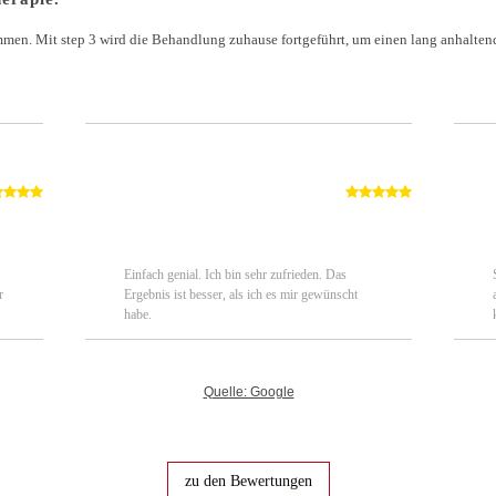
n. Mit step 3 wird die Behandlung zuhause fortgeführt, um einen lang anhaltend
Von: Janine Soltane
Von: Mareike
Von: Nadin
Von: frau lokart
Von: Sabine
Von: S
09.05.2023
09.02.2025
29.12.2021
11.03.2024
08.11.2025
05.09.
ettes,
Super nettes Team super Ergebnis, und sehr
Einfach genial. Ich bin sehr zufrieden. Das
Sehr zu empfehlen, das ganze Team ist super
war sehr zufried
Ich war 
r
Man
zuvorkommend, bin sehr begeistert immer
Ergebnis ist besser, als ich es mir gewünscht
lieb. Selbst wenn man nicht so richtig weiß was
gute arbeit und 
Mal da! 
.
wieder gerne
habe.
man eigentlich will, wird man super gut
alles Su
beraten. Ich komme definitiv wieder. Das
Endergebnis war spitze
Quelle: Google
zu den Bewertungen